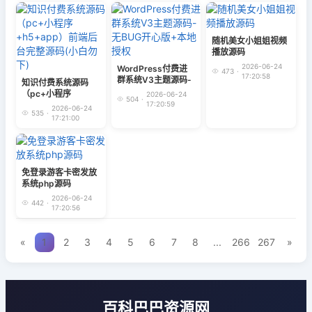
随机美女小姐姐视频
播放源码
2026-06-24
WordPress付费进
473
·
17:20:58
群系统V3主题源码-
知识付费系统源码
无BUG开心版+本地
（pc+小程序
2026-06-24
504
·
授权
+h5+app）前端后
17:20:59
2026-06-24
535
·
台完整源码(小白勿
17:21:00
下)
免登录游客卡密发放
系统php源码
2026-06-24
442
·
17:20:56
«
1
2
3
4
5
6
7
8
...
266
267
»
百科巴巴资源网