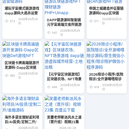
潮玩宇宙模式链游游戏
帝国之城建造并征服链
dapp源码大逃杀运营
游源码Dapp区块链
级源码
Defi游戏NFT链游
2026年05月29
2026年05月29
DAPP链游源码智能链
573
·
511
·
日
日
元宇宙高端交易所链游
区块链游戏NFT理财链
2026年05月29
542
·
游PHP+Uinapp
日
区块链卡牌高端链游开
发源码-Dapp区块链
Defi游戏NFT
2026年05月29
【元宇宙区块链游戏】
2026陪诊小程序/医院
480
·
日
区块链农场、NFT场景
陪诊/全开源嘀嗒陪诊
游戏 dapp链游虚拟城
源码/原生微信小程序/
2026年05月29
2026年05月29
449
·
418
·
市经营-土地出租
陪诊陪护微信小程序源
日
日
码
海外多语言理财返利项
吴蕾老师新派风水之道
目/AI投资/定制二开/
（晋升班）视频23集
金融源码
百度云下载
2026年05月29
2026-05-29