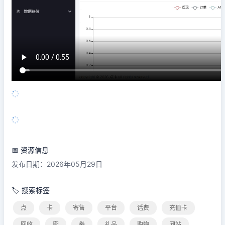
📅 资源信息
发布日期：2026年05月29日
🏷️ 搜索标签
点
卡
寄售
平台
话费
充值卡
回收
密
劵
礼品
购物
网站