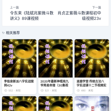
上一篇
下一篇
令东来《陆斌兆紫微斗数
肖贞正紫薇斗数课程初中
讲义》89课视频
级视频23v
✨ 相关推荐
李极泉新派八字实战案
2020年最新神棍局九
逐鹿学堂·传统古法八
例42v
爷简易命理（30集视
字实战课十二节视频实
频+笔记文档），已完
战大课
552
·
未知
521
·
未知
490
·
未知
结。