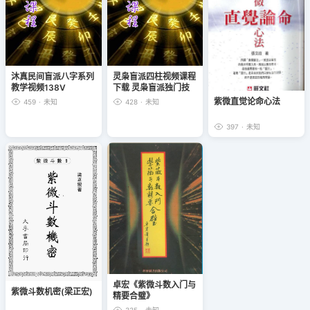
沐真民间盲派八字系列
灵枭盲派四柱视频课程
教学视频138V
下载 灵枭盲派独门技
法四柱八字高清录像
紫微直觉论命心法
459
·
未知
428
·
未知
+讲义
397
·
未知
卓宏《紫微斗数入门与
紫微斗数机密(梁正宏)
精要合璧》