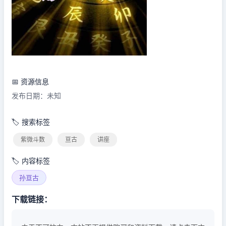
📅 资源信息
发布日期：未知
🏷️ 搜索标签
紫微斗数
亘古
讲座
🏷️ 内容标签
孙亘古
下载链接：