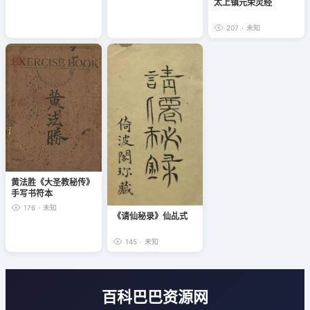
太上镇元荣灵经
207
·
未知
黄法胜《大圣教秘传》
手写书符本
176
·
未知
《请仙秘录》仙乩式
145
·
未知
百科巴巴资源网