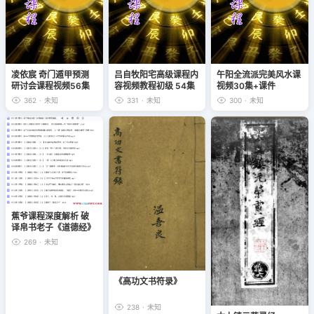
凌依宸 奇门遁甲预测
吕自牧阳宅高级课程内
午阳全流派完美风水课
研讨会课程视频56集
容视频教程初级 54集
视频30集+课件
百度云下载！
+高级48集
362
·
未知
331
·
未知
300
·
未知
蕉爷课程深度解析 破
译帛书老子《道德经》
38集视频
269
·
未知
《高功文书符录》
238
·
未知