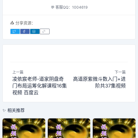
💬 客服QQ：1004619
📤 分享资源：
上一篇
下一篇
凌依宸老师-道家阴盘奇
高道原紫微斗数入门+进
门布局运筹化解课程16集
阶共37集视频
视频 百度云
✨ 相关推荐