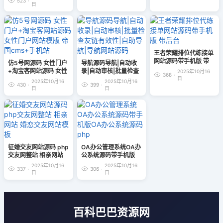
523
·
单员工端师傅端报修源
日
码
王者荣耀排位代练接单
网站源码带手机版 带
仿5号网源码 女性门户
导航源码导航|自动收
后台
+淘宝客网站源码 女性
录|自动审核|批量检查
2025年10月16
368
·
门户网站模版 帝国
友链有效性|自助导航|
日
2025年10月16
2025年10月16
430
·
399
·
cms+手机站
导航网站源码
日
日
征婚交友网站源码 php
OA办公管理系统OA办
交友网整站 相亲网站
公系统源码带手机版
婚恋交友网站模板
OA办公系统源码php
2025年10月16
2025年10月16
337
·
306
·
日
日
百科巴巴资源网