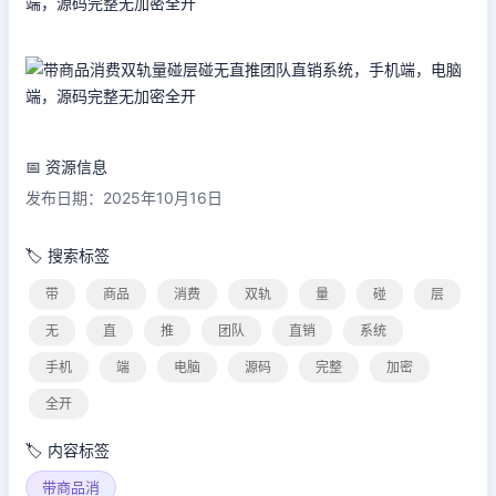
📅 资源信息
发布日期：2025年10月16日
🏷️ 搜索标签
带
商品
消费
双轨
量
碰
层
无
直
推
团队
直销
系统
手机
端
电脑
源码
完整
加密
全开
🏷️ 内容标签
带商品消