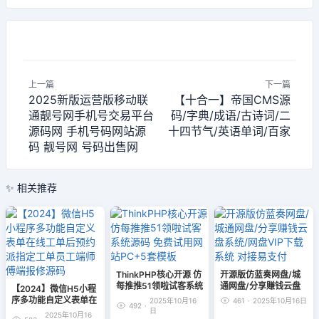
上一篇
下一篇
2025新版运营版移动联
【十合一】帝国CMS源
通靓号网手机号交易平台
码/字典/成语/古诗词/二
源码网 手机号码网站源
十四节气/英语单词/百家
码 靓号网 号码出售网
✨ 相关推荐
ThinkPHP核心开源 仿
开源版仿蓝奏网盘/城
每推推51领啦试客系统
通网盘/分享赚钱云盘
【2024】微信H5小程
源码 免费试用网站
系统/网盘VIP下载系统
序多功能自定义表单在
2025年10月16
461
·
2025年10月16日
492
·
PC+5套模板
对接易支付
线工单后预约派指定工
日
2025年10月16