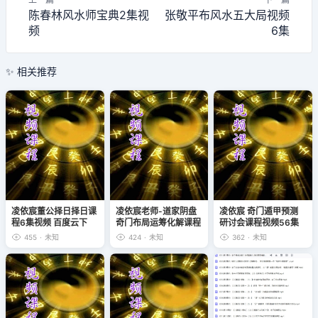
陈春林风水师宝典2集视
张敬平布风水五大局视频
频
6集
✨ 相关推荐
凌依宸董公择日择日课
凌依宸老师-道家阴盘
凌依宸 奇门遁甲预测
程6集视频 百度云下
奇门布局运筹化解课程
研讨会课程视频56集
载！
16集视频 百度云
百度云下载！
455
·
未知
424
·
未知
362
·
未知