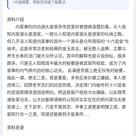
*内容摘要，帮助您快速了解要点
资料介绍
内家拳的内功源头是很多传武爱好者想搞清楚的事。众人皆
知内家源头是道家，一部分人知道内家源头是道家的吐纳之数。
但几乎没人知道内家拳的其中一个源头是众所周知的“十六锭金”吐
纳术。这是非常古老和经典的金玉良言。被无数人追捧，主要以
养生长寿的法门被大众所认识。其中的解释也是众说纷纭，版本
颇多。只是无人知晓其中最大的秘要是被武家所吸取，成为了内
家拳的内气转内劲的核心功夫。 此课是世面上绝无仅有的秘要，
独此一课，绝无二家，若是重复，多有后来抄袭之嫌疑。本人思
虑再三，回馈老学员们的好武热情，决定将门内秘传的十六锭金
的武道原理讲透彻说明白。把这层窗户纸给大伙捅破，以此理贯
通各家功夫，让大伙能够清晰的认知并实实在在的把内家功夫练
到身上，天下武学，万变不离其宗，学拳之道更是明理之道，更
是知行合一之道，知道还能做到才是真传…..
资料目录