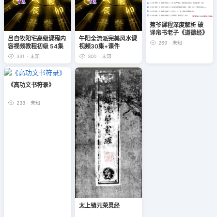
蕉爷课程深度解析 破
译帛书老子《道德经》
吕自牧阳宅高级课程内
午阳全流派完美风水课
38集视频
269
·
未知
容视频教程初级 54集
视频30集+课件
+高级48集
331
·
未知
300
·
未知
《高功文书符录》
238
·
未知
太上镇元荣灵经