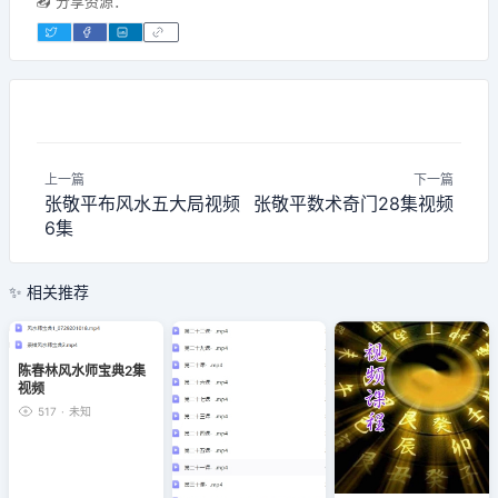
📤 分享资源：
上一篇
下一篇
张敬平布风水五大局视频
张敬平数术奇门28集视频
6集
✨ 相关推荐
陈春林风水师宝典2集
视频
517
·
未知