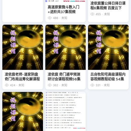
凌依宸董公择日择日课
高道原紫微斗数入门
程6集视频 百度云下
+进阶共37集视频
载！
455
·
未知
486
·
未知
凌依宸老师-道家阴盘
凌依宸 奇门遁甲预测
吕自牧阳宅高级课程内
奇门布局运筹化解课程
研讨会课程视频56集
容视频教程初级 54集
16集视频 百度云
百度云下载！
+高级48集
424
·
未知
362
·
未知
331
·
未知