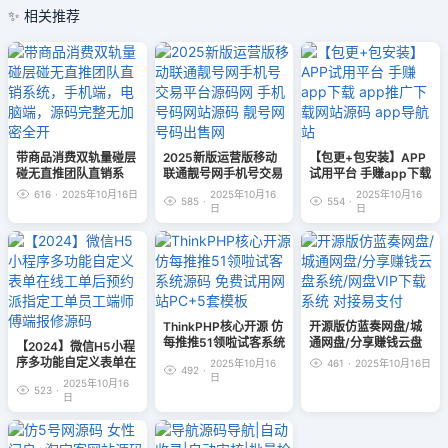
✨ 相关推荐
带商品消费双轨量碰层
2025新版运营版移动
【包更+包安装】APP
碰无直推团队直销系
联通靓号网手机号交易
试用平台 手赚app下载
统，手机端，电脑端，
平台源码网 手机号码
app推广下载网站源码
616
·
2025年10月16日
2025年10月16
2025年10月16
585
·
554
·
源码完整无加密全开
网站源码 靓号网 号码
app导航站
日
日
出售网
ThinkPHP核心开源 仿
开源版仿蓝奏网盘/城
每推推51领啦试客系统
通网盘/分享赚钱云盘
【2024】微信H5小程
源码 免费试用网站
系统/网盘VIP下载系统
序多功能自定义表单在
2025年10月16
461
·
2025年10月16日
492
·
PC+5套模板
对接易支付
线工单后预约派指定工
日
2025年10月16
523
·
单员工端师傅端报修源
日
码