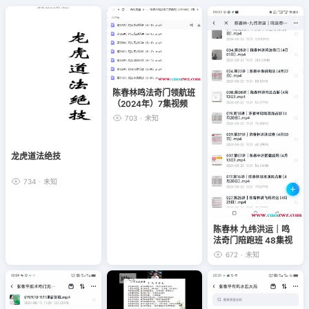
陈春林鸣法奇门领航班
（2024年）7集视频
703
·
未知
龙虎道法绝技
734
·
未知
陈春林 九纬洪运｜鸣
法奇门陪跑班 48集视
频
672
·
未知