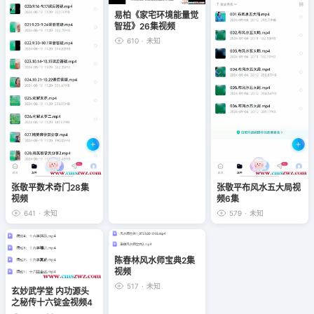
易柏《家宅环境能量觉
智班》26集视频
610
·
未知
张敬平数术奇门28集
张敬平布风水五大局视
视频
频6集
641
·
未知
579
·
未知
陈春林风水师宝典2集
视频
517
·
未知
玄妙武学堂 内功源头
之秘传十六锭金视频4
集