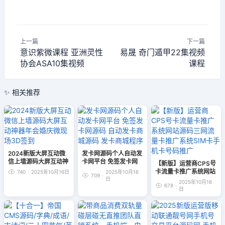
上一篇
下一篇
意识紫微课程 亚洲灵性
易晟 奇门遁甲22集视频
协会ASA10集视频
课程
✨ 相关推荐
2024新版大屏互动微
发卡网源码个人自动发
信上墙源码大屏互动神
卡网平台 免签发卡网
【新版】运营商CPS号
器年会婚庆微现场3D
源码 自动发卡商城源
卡流量卡推广系统网站
740
·
2025年10月16日
2025年10月16
709
·
签到
码 发卡商城程序
日
源码三网流量卡推广系
2025年10月16
678
·
统SIM卡手机卡号码推
日
广