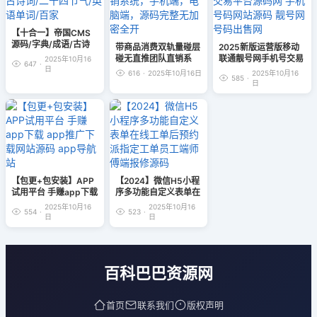
【十合一】帝国CMS
源码/字典/成语/古诗
带商品消费双轨量碰层
2025新版运营版移动
词/二十四节气/英语单
碰无直推团队直销系
联通靓号网手机号交易
2025年10月16
647
·
词/百家
日
统，手机端，电脑端，
平台源码网 手机号码
616
·
2025年10月16日
2025年10月16
585
·
源码完整无加密全开
网站源码 靓号网 号码
日
出售网
【包更+包安装】APP
【2024】微信H5小程
试用平台 手赚app下载
序多功能自定义表单在
app推广下载网站源码
线工单后预约派指定工
2025年10月16
2025年10月16
554
·
523
·
app导航站
单员工端师傅端报修源
日
日
码
百科巴巴资源网
首页
联系我们
版权声明