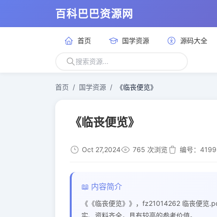
百科巴巴资源网
首页
国学资源
源码大全
首页
国学资源
《临丧便览》
《临丧便览》
Oct 27,2024
765 次浏览
编号：4199
📖 内容简介
《《临丧便览》》，fz21014262 临丧便
实、资料齐全，具有较高的参考价值。